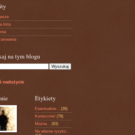
óty
owsze
a lista
enia
arowania
kaj na tym blogu
ś nadużycie
nie
Etykiety
Ewentualnie...
(39)
Koniecznie!
(78)
Można...
(93)
Na własne ryzyko...