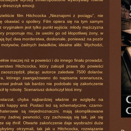
y dreszczyk emocji.
dzieliście film Hitchcocka „Nieznajomi z pociągu”, nie
ię obawiać o spoilery. Film opiera się na tym samym
z oryginałem jest tylko punkt wyjścia: młody mężczyzna
óry proponuje mu, że uwolni go od kłopotliwej żony, w
ją być dwa morderstwa, doskonałe, ponieważ na pozór
motywów, żadnych świadków, idealne alibi. Wychodzi,
łnie inaczej niż w powieści i do innego finału prowadzi.
erstwo Hitchcocka, który zakupił prawa do powieści
zaoszczędził, płacąc autorce zaledwie 7500 dolarów.
, którego zaangażowano do napisania scenariusza,
rowi jednak tak bardzo nie podobało się zakończenie
ił tę robotę. Scenariusz dokończył ktoś inny.
starzał, chyba najbardziej właśnie ze względu na
zki happy end. Postaci też są schematyczne, czarno-
haterowie są niejednoznaczni, mają skomplikowane
my żadnej pewności, czy zachowają się tak, jak się
rze się
thrill
. Otwarte zakończenie daje wyobraźni duże
ybyśmy otrzymali, tak jak u Hitchcocka, rozwiązanie