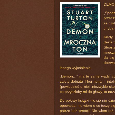
DEMON
„Spod
przecz
że czy
chyba 
Kiedy
deklar
Stuart
mroczn
da się
dotrwa
innego wyjaśnienia.
„Demon…” ma te same wady, co 
zalety debiutu Thorntona – inteli
(powiedzieć o niej „niezwykle sko
co przyszłoby mi do głowy, to nazw
Do połowy książki nic się nie dzie
opowiada, nie wiem o co toczy si
patrzę bez emocji. Nie wiem też, k