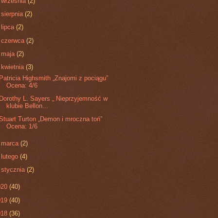
►
września
(2)
►
sierpnia
(2)
►
lipca
(2)
►
czerwca
(2)
►
maja
(2)
▼
kwietnia
(3)
Patricia Highsmith „Znajomi z pociągu”
Ocena: 4/6
Dorothy L. Sayers „ Nieprzyjemność w
klubie Bellon...
Stuart Turton „Demon i mroczna toń”
Ocena: 1/6
►
marca
(2)
►
lutego
(4)
►
stycznia
(2)
020
(40)
019
(40)
018
(36)