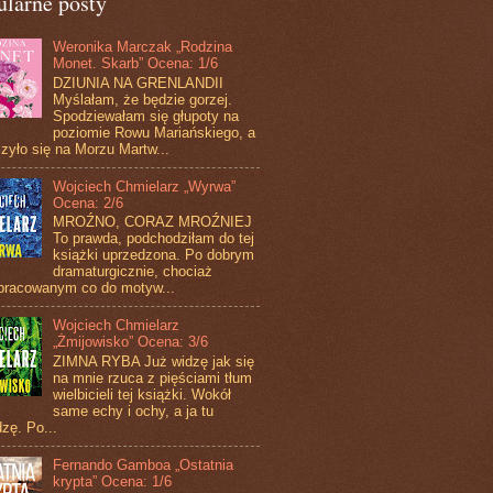
ularne posty
Weronika Marczak „Rodzina
Monet. Skarb” Ocena: 1/6
DZIUNIA NA GRENLANDII
Myślałam, że będzie gorzej.
Spodziewałam się głupoty na
poziomie Rowu Mariańskiego, a
zyło się na Morzu Martw...
Wojciech Chmielarz „Wyrwa”
Ocena: 2/6
MROŹNO, CORAZ MROŹNIEJ
To prawda, podchodziłam do tej
książki uprzedzona. Po dobrym
dramaturgicznie, chociaż
pracowanym co do motyw...
Wojciech Chmielarz
„Żmijowisko” Ocena: 3/6
ZIMNA RYBA Już widzę jak się
na mnie rzuca z pięściami tłum
wielbicieli tej książki. Wokół
same echy i ochy, a ja tu
zę. Po...
Fernando Gamboa „Ostatnia
krypta” Ocena: 1/6