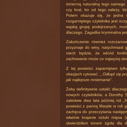
śmiercią naturalną tego samego d
czy brat, bo od tego zależy, kto
Potem okazuje się, że jedna ś
rozgarniętego czytelnika jest oc
wąską grupę podejrzanych, możn
dlaczego. Zagadka kryminalna jest
Zakończenie również rozczarow
przyznaje do winy, natychmiast 
niech będzie, że wśród lordów
zachowanie może co najwyżej sk
Z tej powieści zapamiętam tylk
okazjach cytować; „
Odkąd się pr
jak najlepsze mniemanie
”.
Żeby definitywnie ustalić dlaczeg
nowych czytelników, a Dorothy 
zaledwie dwa lata później niż „
powieści z panną Marple w roli g
zachęca do przeczytania następ
właśnie krajanie sztuki mięsa 
stwierdziłem tonem zgoła dla 