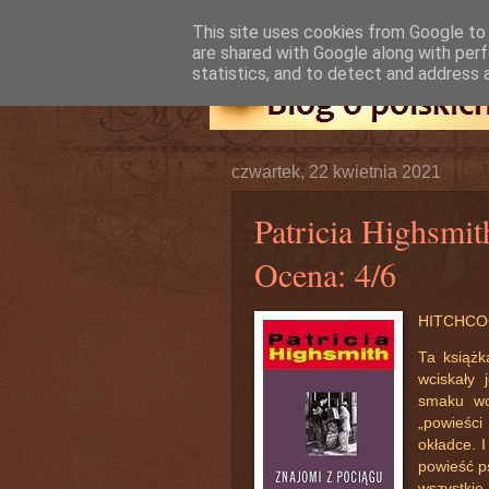
This site uses cookies from Google to d
are shared with Google along with perf
statistics, and to detect and address 
czwartek, 22 kwietnia 2021
Patricia Highsmit
Ocena: 4/6
HITCHCO
Ta książk
wciskały 
smaku woł
„powieści
okładce. I
powieść ps
wszystkie