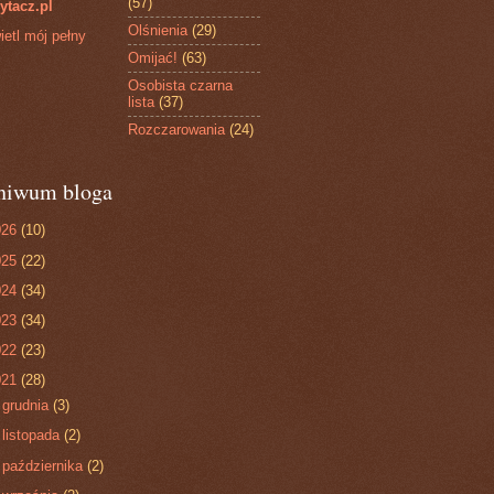
(57)
ytacz.pl
Olśnienia
(29)
etl mój pełny
Omijać!
(63)
Osobista czarna
lista
(37)
Rozczarowania
(24)
hiwum bloga
026
(10)
025
(22)
024
(34)
023
(34)
022
(23)
021
(28)
►
grudnia
(3)
►
listopada
(2)
►
października
(2)