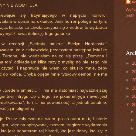
cz
Y NIE WOMITUJĄ
Wyświ
profil
ziewajcie się trzymającego w napięciu horroru”
ytałam w opisie na okładce. Jeśli horror polega na tym,
tając książkę co chwila zasypia się z nudów, to wydawca
wymyślił nową definicję tego gatunku.
 w recenzji „Siedmiu śmierci Evelyn Hardcastle”
owałam, że z ciekawością przeczytam następną książkę
Arc
a Turtona, nie wiedziałam na co się piszę. „Demona i
ą toń” odkładałam kilka razy z myślą: no nie, tego nie
►
2
 czytać, i naprawdę nie wiem, co skusiło mnie, żeby
►
2
ć do końca. Chyba opętał mnie tytułowy demon, nie ma
►
2
►
2
„Siedem śmierci…”, nie ma natomiast najważniejszej
gentnej intrygi. Co z tego, że jakaś intryga nawet jest
►
2
mplikowana”, to nic nie powiedzieć), a jednak ostatnie,
▼
2
ać ją inteligentną.
je. Przez cały czas nie wiem, po co autor mi tę historię
ę gra, więc na opisywane, czasami tragiczne wydarzenia
to jest bohaterem tej historii, kto jest dobry, kto zły, z