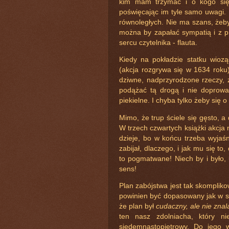
kim mam trzymać i o kogo się
poświęcając im tyle samo uwagi. 
równoległych. Nie ma szans, żeby
można by zapałać sympatią i z pr
sercu czytelnika - flauta.
Kiedy na pokładzie statku wio
(akcja rozgrywa się w 1634 roku
dziwne, nadprzyrodzone rzeczy, 
podążać tą drogą i nie doprowad
piekielne. I chyba tylko żeby się 
Mimo, że trup ściele się gęsto, a 
W trzech czwartych książki akcja
dzieje, bo w końcu trzeba wyjaś
zabijał, dlaczego, i jak mu się to,
to pogmatwane! Niech by i było, 
sens!
Plan zabójstwa jest tak skomplik
powinien być dopasowany jak w s
że plan był
cudaczny, ale nie znal
ten nasz zdolniacha, który ni
siedemnastopiętrowy. Do jego w