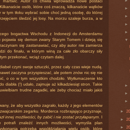
 martwić. Autor co chwila wprowadza nowe postaci
Kilkanaście osób, które coś znaczą, kilkanaście wątków
 w tym tłoku wybrać sobie choć jedną osobę, do której
zejęciem śledzić jej losy. Na morzu szaleje burza, a w
zącego bogactwa Wschodu z Indonezji do Amsterdamu
) pojawia się demon zwany Starym Tomem i dzieją się
zaczynam się zastanawiać, czy aby autor nie zamierza
zi do finału, w którym winą za całe zło obarczy siły
o tym przekonać, wciąż czytam dalej.
diabeł czyni swoje sztuczki, przez cały czas wieje nudą.
 nawet zaczyna przyspieszać, ale potem znów nic się nie
nić, o co w tym wszystkim chodziło. Wytłumaczenie kto
 do diabła (!) udało, zajmuje aż kilkadziesiąt stron. Takie
uwielbiam trudne zagadki, ale żeby chociaż miało jakiś
owany, że aby wszystko zagrało, każdy z jego elementów
zwajcarskim zegarku. Morderca rozbrajająco przyznaje,
►
2
azł innej możliwości, by zabić i nie zostać przyłapanym
. I
►
2
e potrafi znaleźć innych możliwości, wymyśla plan
►
2
ykonania potrzeba współdziałania wielu osób, które