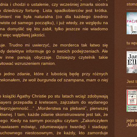
stoma
nia i chodzi o ustalenie, czy wcześniej zmarła siostra
 dziedziczy fortunę. Lista spadkobierców jest krótka.
mierć nie była naturalna (co dla każdego średnio
zywiste od samego początku), i już wtedy, ze względu na
a domyślić się kto zabił, tylko jeszcze nie wiadomo
 więc wątpliwej jakości.
tu wp
uje. Trudno mi uwierzyć, że morderca tak łatwo się
gdy detektyw informuje go o swoich podejrzeniach. Ale
 inne panują obyczaje. Dzisiejszy czytelnik takie
witować wzruszeniem ramion.
o jedno zdanie, które z lubością będę przy różnych
zekonałem, że woli burgunda od szampana, mam o niej
Jest 
o książki Agathy Christie po stu latach wciąż zdobywają
Sayers przepadła z kretesem, zajrzałam do wydanego
Nieprzyjemność…” „Morderstwa na plebanii”, pierwszej
łównej. I tam, każde zdanie skonstruowane jest tak, że
jego s
nego. Kiedy na samym początku czytam: „Zakończyłem
„Mord
(nawiasem mówiąc, zdumiewająco twardej) i siadając
duchownego niestosownym, że każdy, kto zamorduje