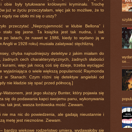
 i obie były tytułowane królowymi kryminału. Trochę
ów już w życiu przeczytałam, więc jak to możliwe, że to
 nigdy nie obiło mi się o uszy?
szybk
zyło przeczytać „Nieprzyjemność w klubie Bellona” i
o stało się jasne. Ta książka jest tak nudna, i tak
ła po latach, że nawet w 1986, kiedy to wydano ją w
w Anglii w 1928 roku) musiała zalatywać stęchlizną.
msey, chyba najnudniejszy detektyw z jakim miałam do
wydan
, żadnych cech charakterystycznych, żadnych słabości
se...
z kurami, więc jak nocą coś się dzieje, trzeba wyciągać
mce wyjaśniająca o wiele większą popularność Raymonda
niż w Stanach: Czym różni się detektyw angielski od
y nie kładzie się spać przed północą.]
Watsonem, jest jego służący Bunter, który pojawia się
popul
icza się do podawania kapci swojemu panu, wykonywania
ania: tak jest, wasza lordowska mość. Ziewam.
i nie ma nic do powiedzenia, ale gadają nieustannie i
ższą metę jest nieznośne. Ziewam.
 – bardzo wiekowe rodzeństwo umiera, wydawałoby się