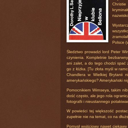
Christie
kryminał
nazwisko
Wystarc
wszystk
zramola
Polsce (
Śledztwo prowadzi lord Peter Wi
czynienia. Kompletnie bezbarwny
ani zalet, a do tego chodzi spać 
go z łóżka. [Tu złota myśl w ra
Chandlera w Wielkiej Brytanii 
amerykańskiego? Amerykański nigd
Pomocnikiem Wimseya, takim niby-
dość często, ale jego rola ogran
fotografii i nieustannego potakiw
W powieści tej większość postac
zupełnie nie na temat, co na dłu
Pomysł wyjściowy nawet ciekawy