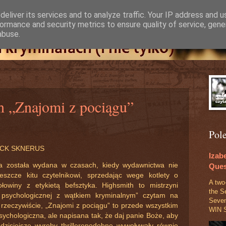
eliver its services and to analyze traffic. Your IP address and 
ormance and security metrics to ensure quality of service, gen
abuse.
h „Znajomi z pociągu”
Pol
CK SKNERUS
Izab
a została wydana w czasach, kiedy wydawnictwa nie
Ques
jeszcze kitu czytelnikowi, sprzedając wege kotlety o
A two
owiny z etykietą befsztyka. Highsmith to mistrzyni
the S
 psychologicznej z wątkiem kryminalnym” czytam na
Seve
 rzeczywiście, „Znajomi z pociągu” to przede wszystkim
WIN S
ychologiczna, ale napisana tak, że daj panie Boże, aby
 dzisiejsze wyroby thrilleropodobne wywoływały równie