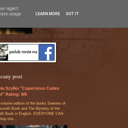
user-agent
erate usage
LEARN MORE
GOT IT
ecany post
ela Szylko "Copernicus Codex
t" Rating: 6/6
‑volume edition of the books Seekers of
eventh Book and The Mystery of the
nth Book in English. EVERYONE CAN
tep into...