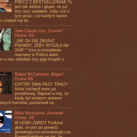
PRECZ Z BESTSELLERAMI To
jest tak wtórne i głupie, że już
trzy razy siadałam, żeby coś o
tym pisać i za każdym razem
o znalazł się do...
Jean-Claude Izzo „Szurmo”
Ocena: 5/6
„NIE DA SIĘ ZMUSIĆ
PRAWDY, ŻEBY WYSZŁA NA
JAW” * Izzo to kompletnie
nieznany w Polsce autor;
o u nas zaledwie trzy jego książki z
Robert McCammon „Bagno”
Ocena 6/6
CHYTRY DWA RAZY TRACI*
Autor zachęcił mnie już
przedmową. Napisał w niej, że
kiedy był wziętym autorem
arnych horrorów, postanowił na...
Miika Nousiainen „Korzenie”
Ocena: 3/6
W LEWO ZWROT Podtytuł
głosi, że jest po powieść
genealogiczno-stomatologiczna.
Powiedziałabym raczej, że