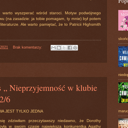
Pop
 warto wyszperać wśród staroci. Motyw podwójnego
u (na zasadzie: ja tobie pomagam, ty mnie) był potem
iteraturze. Ale warto pamiętać, że to Patricii Highsmith
skońc
 2021
Brak komentarzy:
niedo
s „ Nieprzyjemność w klubie
2/6
marud
A JEST TYLKO JEDNA
się zdziwiłam przeczytawszy niedawno, że Dorothy
była w swoim czasie największą konkurentką Agathy