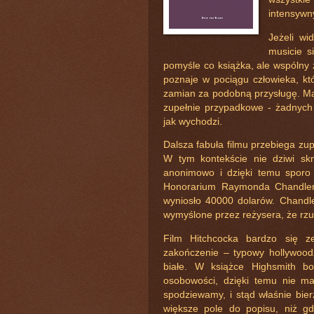
intensywn
Jeżeli wi
musicie s
pomyśle co książka, ale wspólny 
poznaje w pociągu człowieka, kt
zamian za podobną przysługę. Ma
zupełnie przypadkowe - żadnych 
jak wychodzi.
Dalsza fabuła filmu przebiega zupe
W tym kontekście nie dziwi skn
anonimowo i dzięki temu sporo 
Honorarium Raymonda Chandlera
wyniosło 40000 dolarów. Chandle
wymyślone przez reżysera, że rzuc
Film Hitchcocka bardzo się ze
zakończenie – typowy hollywood
białe. W książce Highsmith bo
osobowości, dzięki temu nie ma
spodziewamy, i stąd właśnie bie
większe pole do popisu, niż gd