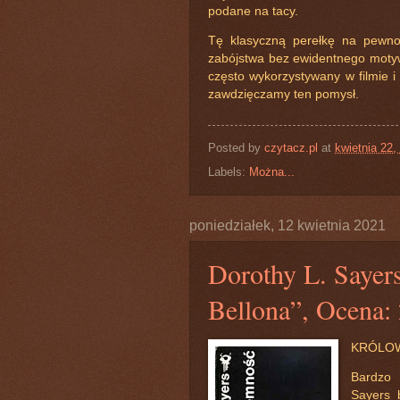
podane na tacy.
Tę klasyczną perełkę na pewno
zabójstwa bez ewidentnego motyw
często wykorzystywany w filmie i l
zawdzięczamy ten pomysł.
Posted by
czytacz.pl
at
kwietnia 22,
Labels:
Można...
poniedziałek, 12 kwietnia 2021
Dorothy L. Sayer
Bellona”, Ocena: 
KRÓLOW
Bardzo 
Sayers 