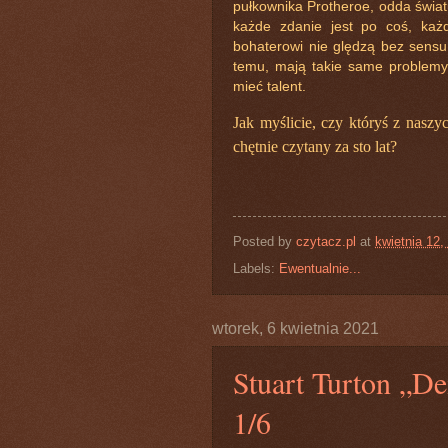
pułkownika Protheroe, odda świat
każde zdanie jest po coś, każ
bohaterowi nie ględzą bez sensu.
temu, mają takie same problemy 
mieć talent.
Jak myślicie, czy któryś z nasz
chętnie czytany za sto lat?
Posted by
czytacz.pl
at
kwietnia 12,
Labels:
Ewentualnie...
wtorek, 6 kwietnia 2021
Stuart Turton „D
1/6