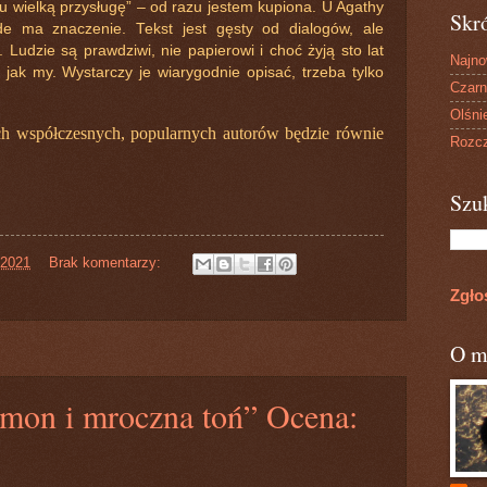
u wielką przysługę” – od razu jestem kupiona. U Agathy
Skr
de ma znaczenie. Tekst jest gęsty od dialogów, ale
 Ludzie są prawdziwi, nie papierowi i choć żyją sto lat
Najn
jak my. Wystarczy je wiarygodnie opisać, trzeba tylko
Czarn
Olśni
ych współczesnych, popularnych autorów będzie równie
Rozcz
Szu
 2021
Brak komentarzy:
Zgło
O m
emon i mroczna toń” Ocena: