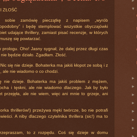
I ZŁOŚĆ
a sobie zamówię pieczątkę z napisem „wyrób
leropodobny” i będę stemplować wszystkie obyczajówki
biet udające thrillery, zamiast pisać recenzje, w których
muszę się powtarzać.
 prologu. Oho! Jasny sygnał, że dalej przez długi czas
ę nie będzie działo. Zgadłam. Złość.
Nic się nie dzieje. Bohaterka ma jakiś kłopot ze sobą i z
ą, ale nie wiadomo o co chodzi.
ię nie dzieje. Bohaterka ma jakiś problem z mężem,
kocha i tęskni, ale nie wiadomo dlaczego. Jak by było
przejęła, ale nie wiem, więc ani mnie to grzeje, ani
torka thrillerów!) przeżywa męki twórcze, bo nie potrafi
ieści. A niby dlaczego czytelnika thrillera (sic!) ma to
przepraszam, to z rozpędu. Coś się dzieje w domu