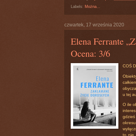
Labels:
Można...
czwartek, 17 września 2020
Elena Ferrante „
Ocena: 3/6
COŚ D
Obiekt
całkie
obycza
u tej 
O ile 
intere
gdzieś
okres
wyłącz
to nie