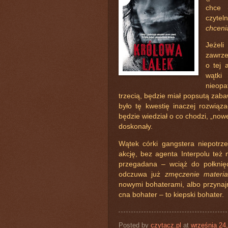
chce 
czytel
chcen
Jeżeli
zawrze
o tej 
wątki
nieopa
trzecią, będzie miał popsutą zab
było tę kwestię inaczej rozwiąza
będzie wiedział o co chodzi, „now
doskonały.
Wątek córki gangstera niepotrz
akcję, bez agenta Interpolu też 
przegadana – wciąż do połknię
odczuwa już
zmęczenie materi
nowymi bohaterami, albo przynaj
cna bohater – to kiepski bohater.
Posted by
czytacz.pl
at
września 24