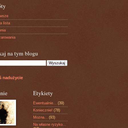
óty
owsze
a lista
enia
arowania
kaj na tym blogu
ś nadużycie
nie
Etykiety
Ewentualnie...
(39)
Koniecznie!
(78)
Można...
(93)
Na własne ryzyko...