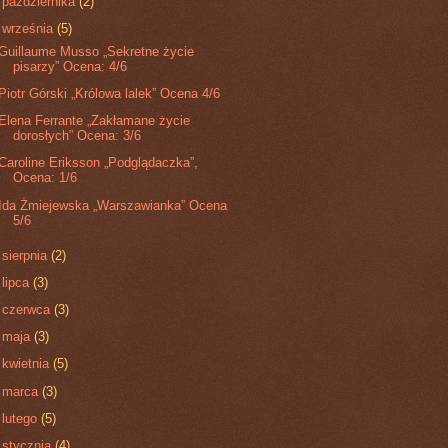
►
października
(2)
▼
września
(5)
Guillaume Musso „Sekretne życie
pisarzy” Ocena: 4/6
Piotr Górski „Królowa lalek” Ocena 4/6
Elena Ferrante „Zakłamane życie
dorosłych” Ocena: 3/6
Caroline Eriksson „Podglądaczka”,
Ocena: 1/6
Ida Żmiejewska „Warszawianka” Ocena
5/6
►
sierpnia
(2)
►
lipca
(3)
►
czerwca
(3)
►
maja
(3)
►
kwietnia
(5)
►
marca
(3)
►
lutego
(5)
►
stycznia
(4)