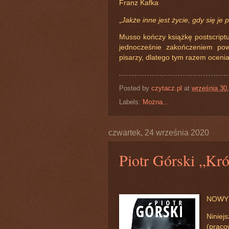
Franz Kafka
„
Jakże inne jest życie, gdy się je
Musso kończy książkę postscriptu
jednocześnie zakończeniem pow
pisarzy, dlatego tym razem ocenia
Posted by
czytacz.pl
at
września 30
Labels:
Można...
czwartek, 24 września 2020
Piotr Górski „Kró
NOWY 
Niniej
(praco