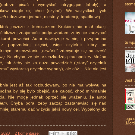
stoma
(dobrze pisać i wymyślać intrygujące fabuły), a
nikowi ciągle się chce (czytać). We wszystkich tych
iach
odczuwam jednak, niestety, tendencję spadkową.
 ktoś jeszcze z komisarzem Krukiem nie miał okazji
ć bliższej znajomości podpowiadam, żeby nie zaczynać
akurat powieści. Autor nawiązuje w niej i przypomina
tu wp
 z poprzedniej części, więc czytelnik który po
trznym przeczytaniu „czwórki” zdecyduje się na część
awę. No chyba, że nie przeszkadzają mu spoilery. Można
ć, tak żeby nie za dużo powiedzieć („stary” czytelnik
emu” wystarczą czytelne sygnały), ale cóż… Nikt nie jest
Jest 
ebnie jest aż tak rozbudowany, bo nie ma wpływu na
można by się było obejść, ale całość, choć minimalnie
cia. Nie mogę jednak oprzeć się wrażeniu, że autor
ałem
. Chyba pora, żeby zacząć zastanawiać się nad
mniej staremu dać w życiu jakiś nowy cel. Wypalony do
jego s
„Mord
, 2020
2 komentarze: