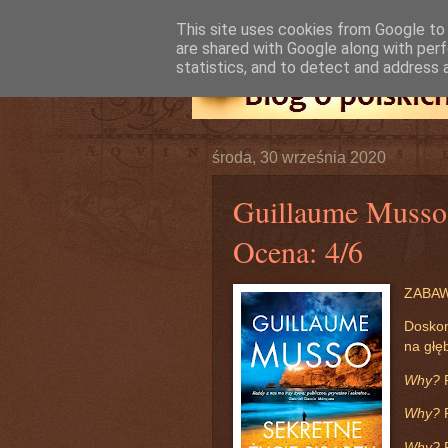
This site uses cookies from Google to d
are shared with Google along with perf
statistics, and to detect and address 
środa, 30 września 2020
Guillaume Musso 
Ocena: 4/6
ZABAW
Doskon
na głę
Why?
P
Why?
P
Why?
P