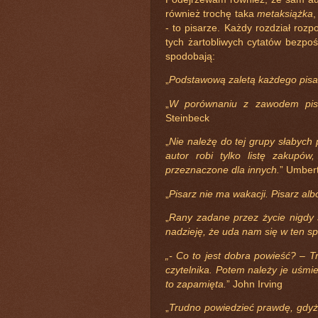
również trochę taka
metaksiążka
,
- to pisarze. Każdy rozdział roz
tych żartobliwych cytatów bezpo
spodobają:
„
Podstawową zaletą każdego pisa
„
W porównaniu z zawodem pisa
Steinbeck
„
Nie należę do tej grupy słabych p
autor robi tylko listę zakupó
przeznaczone dla innych.
” Umber
„
Pisarz nie ma wakacji. Pisarz alb
„
Rany zadane przez życie nigdy 
nadzieję, że uda nam się w ten spo
„- Co to jest dobra powieść? – T
czytelnika. Potem należy je uśmie
to zapamięta.
” John Irving
„
Trudno powiedzieć prawdę, gdyż 