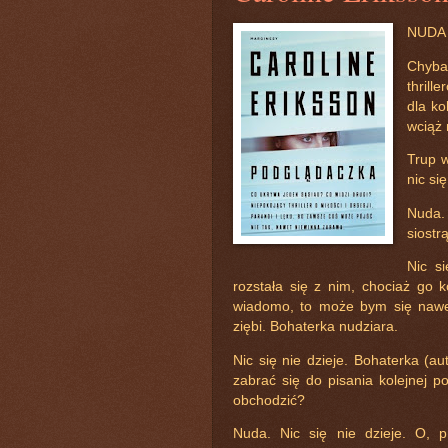
NUDA 
Chyb
thril
dla ko
wciąż 
Trup w
nic si
Nuda. 
siostr
Nic s
rozstała się z nim, chociaż go 
wiadomo, to może bym się nawet 
ziębi. Bohaterka nudziara.
Nic się nie dzieje. Bohaterka (au
zabrać się do pisania kolejnej pow
obchodzić?
Nuda. Nic się nie dzieje. O, 