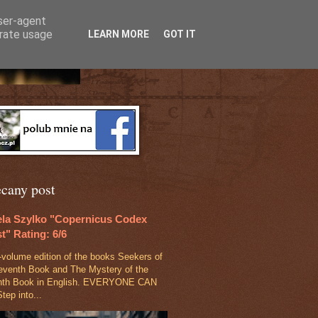
user-agent
erate usage
LEARN MORE
GOT IT
ecany post
ela Szylko "Copernicus Codex
t" Rating: 6/6
‑volume edition of the books Seekers of
eventh Book and The Mystery of the
nth Book in English. EVERYONE CAN
tep into...