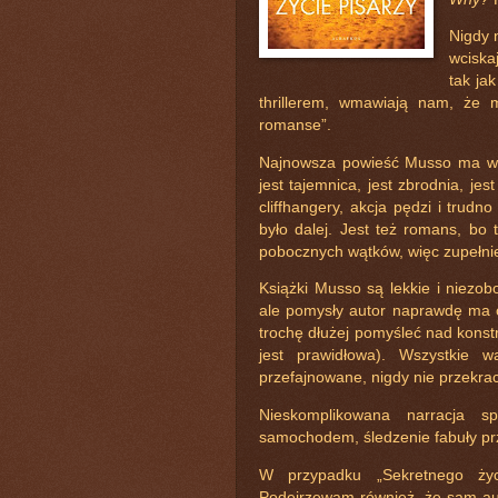
Nigdy 
wciska
tak ja
thrillerem, wmawiają nam, że m
romanse”.
Najnowsza powieść Musso ma wszy
jest tajemnica, jest zbrodnia, jes
cliffhangery, akcja pędzi i trud
było dalej. Jest też romans, bo 
pobocznych wątków, więc zupełnie 
Książki Musso są lekkie i niezobo
ale pomysły autor naprawdę ma c
trochę dłużej pomyśleć nad konstru
jest prawidłowa). Wszystkie 
przefajnowane, nigdy nie przekra
Nieskomplikowana narracja s
samochodem, śledzenie fabuły prz
W przypadku „Sekretnego życ
Podejrzewam również, że sam auto