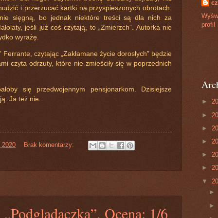
cz
nudzić i przerzucać kartki na przyspieszonych obrotach.
Wyświ
 nie sięgną, bo jednak niektóre treści są dla nich za
profil
olaty, jeśli już coś czytają, to „Zmierzch”. Autorka nie
zydko wyrażę.
” Ferrante, czytając „Zakłamane życie dorosłych” będzie
mi czyta odrzuty, które nie zmieściły się w poprzednich
Arc
łoby się przedwojennym pensjonarkom. Dzisiejsze
ją. Ja też nie.
►
2
►
2
►
2
►
2
, 2020
Brak komentarzy:
►
2
►
2
▼
2
n „Podglądaczka”, Ocena: 1/6