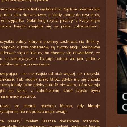
nie zrozumiem polityki wydawnictw. Nędzne obyczajówki
ją nam jako dreszczowce, a kiedy mamy do czynienia,
k w przypadku „Sekretnego życia pisarzy” z klasycznym
iejsce książki znajduje się na półce: „obyczajowe i
stkie zalety, którymi powinny cechować się thrillery:
t niepokój o losy bohaterów, są zwroty akcji i efektowne
no oderwać się od lektury, bo chcemy się dowiedzieć, co
to charakterystyczne dla tego autora, ale jako jeden z
thrillerowi nie przeszkadza.
wiązujące, nie oczekujcie od nich więcej, niż rozrywki,
iekawe. Tak mógłby pisać Mróz, gdyby mu się chciało
kcją fabuły (albo gdyby potrafił; nie wiem, która wersja
wątki się łączą, a zakończenie, choć często bywa
cza granicy absurdu.
prawia, że chętnie słucham Mussa, gdy kieruję
ynajmniej nie rozprasza mojej uwagi.
ia pisarzy” miałam jeszcze dodatkową rozrywkę.
r nieźle się bawił pisząc tę powieść, ponieważ jest to