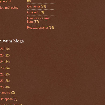
(57)
ytacz.pl
Olśnienia
(29)
etl mój pełny
Omijać!
(63)
Osobista czarna
lista
(37)
Rozczarowania
(24)
hiwum bloga
026
(10)
025
(22)
024
(34)
023
(34)
022
(23)
021
(28)
020
(40)
►
grudnia
(2)
►
listopada
(3)