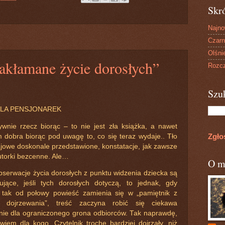
Skr
Najn
Czarn
Olśni
Zakłamane życie dorosłych”
Rozcz
Szu
LA PENSJONAREK
ywnie rzecz biorąc – to nie jest zła książka, a nawet
Zgło
m dobra biorąc pod uwagę to, co się teraz wydaje.. Tło
jowe doskonale przedstawione, konstatacje, jak zawsze
autorki bezcenne. Ale…
O m
obserwacje życia dorosłych z punktu widzenia dziecka są
sujące, jeśli tych dorosłych dotyczą, to jednak, gdy
 tak od połowy powieść zamienia się w „pamiętnik z
u dojrzewania”, treść zaczyna robić się ciekawa
nie dla ograniczonego grona odbiorców. Tak naprawdę,
 wiem dla kogo. Czytelnik trochę bardziej dojrzały, niż