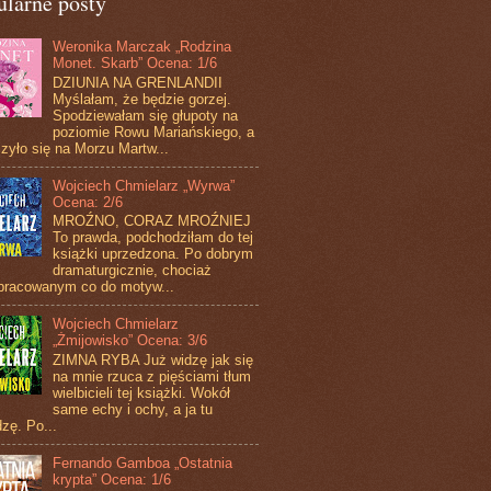
ularne posty
Weronika Marczak „Rodzina
Monet. Skarb” Ocena: 1/6
DZIUNIA NA GRENLANDII
Myślałam, że będzie gorzej.
Spodziewałam się głupoty na
poziomie Rowu Mariańskiego, a
zyło się na Morzu Martw...
Wojciech Chmielarz „Wyrwa”
Ocena: 2/6
MROŹNO, CORAZ MROŹNIEJ
To prawda, podchodziłam do tej
książki uprzedzona. Po dobrym
dramaturgicznie, chociaż
pracowanym co do motyw...
Wojciech Chmielarz
„Żmijowisko” Ocena: 3/6
ZIMNA RYBA Już widzę jak się
na mnie rzuca z pięściami tłum
wielbicieli tej książki. Wokół
same echy i ochy, a ja tu
zę. Po...
Fernando Gamboa „Ostatnia
krypta” Ocena: 1/6