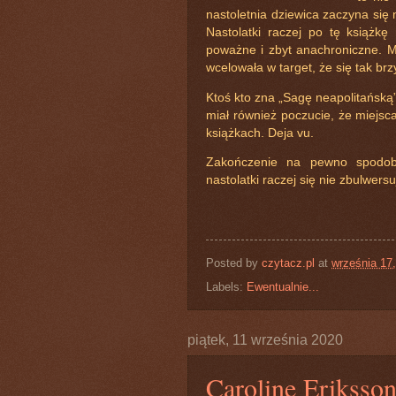
nastoletnia dziewica zaczyna się 
Nastolatki raczej po tę książkę
poważne i zbyt anachroniczne. Mał
wcelowała w target, że się tak br
Ktoś kto zna „Sagę neapolitańską
miał również poczucie, że miejsca
książkach. Deja vu.
Zakończenie na pewno spodoba
nastolatki raczej się nie zbulwersu
Posted by
czytacz.pl
at
września 17
Labels:
Ewentualnie...
piątek, 11 września 2020
Caroline Eriksso