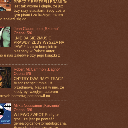
PRECZ Z BESTSELLERAMI To
jest tak wtórne i głupie, że już
trzy razy siadałam, żeby coś o
tym pisać i za każdym razem
o znalazł się do...
Jean-Claude Izzo „Szurmo”
Ocena: 5/6
„NIE DA SIĘ ZMUSIĆ
PRAWDY, ŻEBY WYSZŁA NA
JAW” * Izzo to kompletnie
nieznany w Polsce autor;
o u nas zaledwie trzy jego książki z
Robert McCammon „Bagno”
Ocena 6/6
CHYTRY DWA RAZY TRACI*
Autor zachęcił mnie już
przedmową. Napisał w niej, że
kiedy był wziętym autorem
arnych horrorów, postanowił na...
Miika Nousiainen „Korzenie”
Ocena: 3/6
W LEWO ZWROT Podtytuł
głosi, że jest po powieść
genealogiczno-stomatologiczna.
Powiedziałabym raczej, że