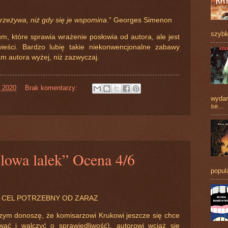
 przeżywa, niż gdy się je wspomina
.” Georges Simenon
szybk
m, które sprawia wrażenie posłowia od autora, ale jest
ieści. Bardzo lubię takie niekonwencjonalne zabawy
m autora wyżej, niż zazwyczaj.
, 2020
Brak komentarzy:
wydan
se...
lowa lalek” Ocena 4/6
popul
CEL POTRZEBNY OD ZARAZ
szym donoszę, że komisarzowi Krukowi jeszcze się chce
wać i walczyć o sprawiedliwość), autorowi wciąż się