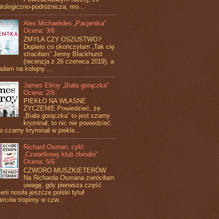
tologiczno-podróżnicza, mo...
Alex Michaelides „Pacjentka”
Ocena: 3/6
ZMYŁA CZY OSZUSTWO?
Dopiero co skończyłam „Tak cię
straciłam” Jenny Blackhurst
(recenzja z 26 czerwca 2019), a
adam na kolejny ...
James Ellroy „Biała gorączka”
Ocena: 2/6
PIEKŁO NA WŁASNE
ŻYCZENIE Powiedzieć, że
„Biała gorączka” to jest czarny
kryminał, to nic nie powiedzieć.
to czarny kryminał w piekle...
Richard Osman, cykl:
„Czwartkowy klub zbrodni”
Ocena: 5/6
CZWORO MUSZKIETERÓW
Na Richarda Osmana zwróciłam
uwagę, gdy pierwsza część
erii nosiła jeszcze polski tytuł
erców tropimy w czw...