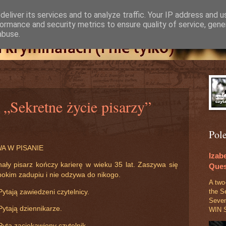
eliver its services and to analyze traffic. Your IP address and 
ormance and security metrics to ensure quality of service, gen
abuse.
„Sekretne życie pisarzy”
Pol
A W PISANIE
Izab
ały pisarz kończy karierę w wieku 35 lat. Zaszywa się
Ques
bokim zadupiu i nie odzywa do nikogo.
A two
the S
ytają zawiedzeni czytelnicy.
Seve
ytają dziennikarze.
WIN S
yta zaciekawiony czytelnik.