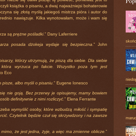
Pop
 czyli książka o pisaniu, a dwaj najważniejsi bohaterowie
poczyna się
złotą myślą
jakiegoś mistrza pióra i autor do
średnio nawiązuje. Kilka wynotowałam, może i wam się
rza są prężne pośladki
.” Dany Laferriere
skońc
rza posada dżokeja wydaje się bezpieczna
.” John
isarzy, którzy utrzymują, że piszą dla siebie. Dla siebie
w, która wyrzuca po fakcie. Wszystko poza tym jest
to Eco
niedo
o pisze, albo myśli o pisaniu
.” Eugene Ionesco
się nie goją. Bez przerwy je opisujemy, mamy bowiem
sób definitywnie z nimi rozliczyć.
” Elena Ferrante
rzeba wymyślić osoby, które wzbudzą miłość i sympatię
rcić. Czytelnik będzie czuł się skrzywdzony i na zawsze
marud
mimo, że jest jedna, żyje, a więc ma zmienne oblicze.
”