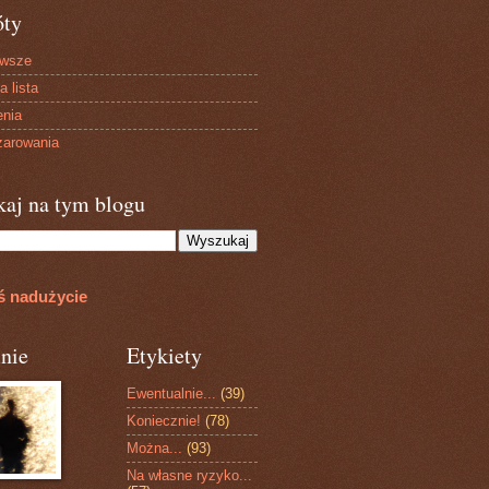
óty
owsze
a lista
enia
arowania
kaj na tym blogu
ś nadużycie
nie
Etykiety
Ewentualnie...
(39)
Koniecznie!
(78)
Można...
(93)
Na własne ryzyko...