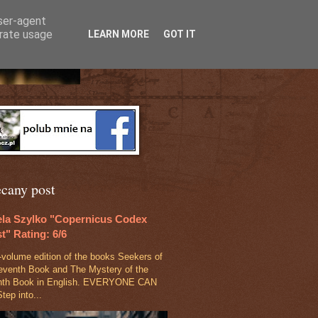
user-agent
erate usage
LEARN MORE
GOT IT
ecany post
ela Szylko "Copernicus Codex
t" Rating: 6/6
‑volume edition of the books Seekers of
eventh Book and The Mystery of the
nth Book in English. EVERYONE CAN
tep into...