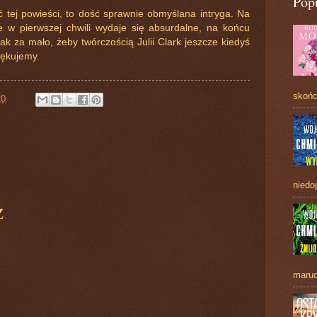
Pop
 tej powieści, to dość sprawnie obmyślana intryga. Na
re w pierwszej chwili wydaje się absurdalne, na końcu
ak za mało, żeby twórczością Julii Clark jeszcze kiedyś
iękujemy.
skońc
20
niedo
z
marud