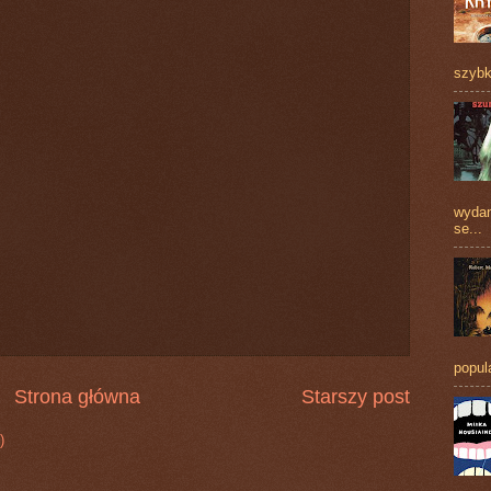
szybk
wydan
se...
popul
Strona główna
Starszy post
)