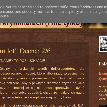
eliver its services and to analyze traffic. Your IP address and 
ormance and security metrics to ensure quality of service, gen
abuse.
ni lot” Ocena: 2/6
ZNACIE? TO POSŁUCHAJCIE
Pol
Kolejny, amerykański wyrób thrilleropodobny dla
Izab
zdesperowanych kobiet, które albo nigdy wcześniej nie
miały do czynienia z powieściami tego typu, albo mają
Ques
taką potrzebę, aby o pewnych rzeczach czytać po kilka
A two
razy, bo inaczej im się nie utrwali (panowie na dzień
the S
dobry mogą sobie odpuścić, chyba że najdzie ich nagła
Seve
chęć na zgłębianie skomplikowanej natury kobiet).
WIN S
Jeśli nic ci nie mówią nazwiska takich autorek jak: B.A.