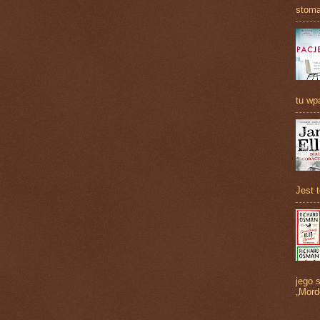
stoma
tu wp
Jest 
jego s
„Mord