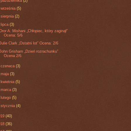
►
października
(2)
►
września
(5)
►
sierpnia
(2)
▼
lipca
(3)
Dror A. Mishani „Chłopiec, który zaginął”
Ocena: 5/6
Julie Clark „Ostatni lot” Ocena: 2/6
John Grisham „Dzień rozrachunku”
Ocena 2/6
►
czerwca
(3)
►
maja
(3)
►
kwietnia
(5)
►
marca
(3)
►
lutego
(5)
►
stycznia
(4)
019
(40)
018
(36)