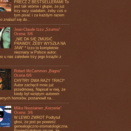
PRECZ Z BESTSELLERAMI To
jest tak wtórne i głupie, że już
trzy razy siadałam, żeby coś o
tym pisać i za każdym razem
o znalazł się do...
Jean-Claude Izzo „Szurmo”
Ocena: 5/6
„NIE DA SIĘ ZMUSIĆ
PRAWDY, ŻEBY WYSZŁA NA
JAW” * Izzo to kompletnie
nieznany w Polsce autor;
o u nas zaledwie trzy jego książki z
Robert McCammon „Bagno”
Ocena 6/6
CHYTRY DWA RAZY TRACI*
Autor zachęcił mnie już
przedmową. Napisał w niej, że
kiedy był wziętym autorem
arnych horrorów, postanowił na...
Miika Nousiainen „Korzenie”
Ocena: 3/6
W LEWO ZWROT Podtytuł
głosi, że jest po powieść
genealogiczno-stomatologiczna.
Powiedziałabym raczej, że