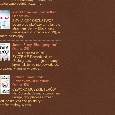
tologiczno-podróżnicza, mo...
Alex Michaelides „Pacjentka”
Ocena: 3/6
ZMYŁA CZY OSZUSTWO?
Dopiero co skończyłam „Tak cię
straciłam” Jenny Blackhurst
(recenzja z 26 czerwca 2019), a
adam na kolejny ...
James Ellroy „Biała gorączka”
Ocena: 2/6
PIEKŁO NA WŁASNE
ŻYCZENIE Powiedzieć, że
„Biała gorączka” to jest czarny
kryminał, to nic nie powiedzieć.
to czarny kryminał w piekle...
Richard Osman, cykl:
„Czwartkowy klub zbrodni”
Ocena: 5/6
CZWORO MUSZKIETERÓW
Na Richarda Osmana zwróciłam
uwagę, gdy pierwsza część
erii nosiła jeszcze polski tytuł
erców tropimy w czw...