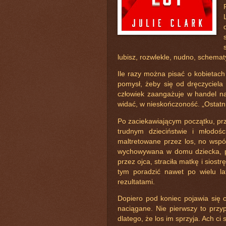
lubisz, rozwlekle, nudno, schema
Ile razy można pisać o kobietac
pomysł, żeby się od dręczyciela
człowiek zaangażuje w handel na
widać, w nieskończoność. „Ostatni
Po zaciekawiającym początku, prz
trudnym dzieciństwie i młodośc
maltretowane przez los, no współ
wychowywana w domu dziecka, pr
przez ojca, straciła matkę i sios
tym poradzić nawet po wielu l
rezultatami.
Dopiero pod koniec pojawia się co
naciągane. Nie pierwszy to przyp
dlatego, że los im sprzyja. Ach ci 