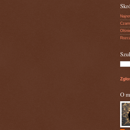
Skr
Najn
Czarn
Olśni
Rozcz
Szu
Zgło
O m