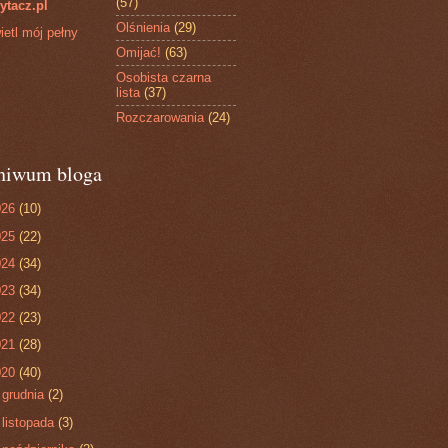
(57)
ytacz.pl
Olśnienia
(29)
etl mój pełny
Omijać!
(63)
Osobista czarna
lista
(37)
Rozczarowania
(24)
hiwum bloga
026
(10)
025
(22)
024
(34)
023
(34)
022
(23)
021
(28)
020
(40)
►
grudnia
(2)
►
listopada
(3)