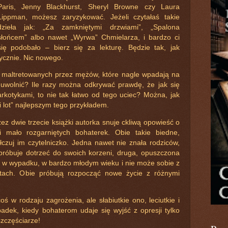
Paris, Jenny Blackhurst, Sheryl Browne czy Laura
Lippman, możesz zaryzykować. Jeżeli czytałaś takie
dzieła jak: „Za zamkniętymi drzwiami”, „Spalona
słońcem” albo nawet „Wyrwa” Chmielarza, i bardzo ci
się podobało – bierz się za lekturę. Będzie tak, jak
tycznie. Nic nowego.
h maltretowanych przez mężów, które nagle wpadają na
 uwolnić? Ile razy można odkrywać prawdę, że jak się
rkotykami, to nie tak łatwo od tego uciec? Można, jak
 lot” najlepszym tego przykładem.
ez dwie trzecie książki autorka snuje ckliwą opowieść o
i mało rozgarniętych bohaterek. Obie takie biedne,
czuj im czytelniczko. Jedna nawet nie znała rodziców,
óbuje dotrzeć do swoich korzeni, druga, opuszczona
trę w wypadku, w bardzo młodym wieku i nie może sobie z
atach. Obie próbują rozpocząć nowe życie z różnymi
ś w rodzaju zagrożenia, ale słabiutkie ono, leciutkie i
adek, kiedy bohaterom udaje się wyjść z opresji tylko
szczęściarze!