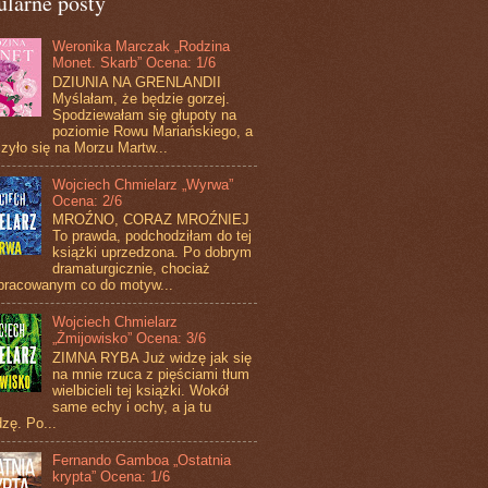
ularne posty
Weronika Marczak „Rodzina
Monet. Skarb” Ocena: 1/6
DZIUNIA NA GRENLANDII
Myślałam, że będzie gorzej.
Spodziewałam się głupoty na
poziomie Rowu Mariańskiego, a
zyło się na Morzu Martw...
Wojciech Chmielarz „Wyrwa”
Ocena: 2/6
MROŹNO, CORAZ MROŹNIEJ
To prawda, podchodziłam do tej
książki uprzedzona. Po dobrym
dramaturgicznie, chociaż
pracowanym co do motyw...
Wojciech Chmielarz
„Żmijowisko” Ocena: 3/6
ZIMNA RYBA Już widzę jak się
na mnie rzuca z pięściami tłum
wielbicieli tej książki. Wokół
same echy i ochy, a ja tu
zę. Po...
Fernando Gamboa „Ostatnia
krypta” Ocena: 1/6