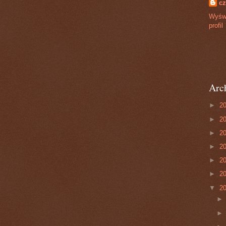
cz
Wyświ
profil
Arc
►
2
►
2
►
2
►
2
►
2
►
2
▼
2