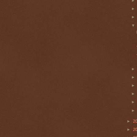
►
2
►
2