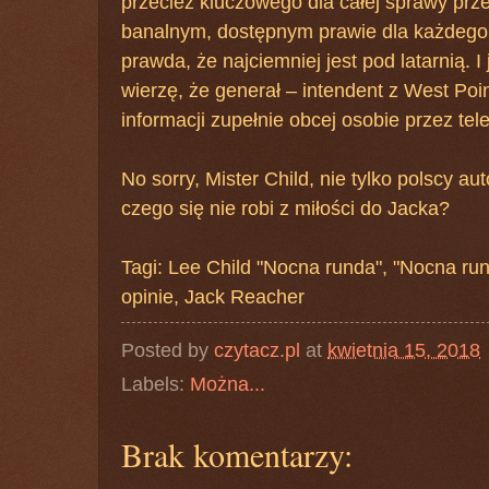
przecież kluczowego dla całej sprawy pr
banalnym, dostępnym prawie dla każdego 
prawda, że najciemniej jest pod latarnią. I
wierzę, że generał – intendent z West Poi
informacji zupełnie obcej osobie przez tele
No sorry, Mister Child, nie tylko polscy au
czego się nie robi z miłości do Jacka?
Tagi: Lee Child "Nocna runda", "Nocna ru
opinie, Jack Reacher
Posted by
czytacz.pl
at
kwietnia 15, 2018
Labels:
Można...
Brak komentarzy: