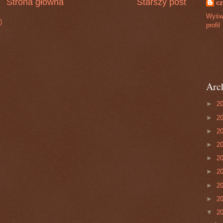
Strona główna
Starszy post
cz
Wyświ
)
profil
Arc
►
2
►
2
►
2
►
2
►
2
►
2
►
2
►
2
▼
2