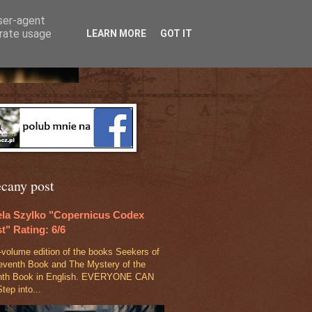
user-agent
erate usage
LEARN MORE
GOT IT
ecany post
ela Szylko "Copernicus Codex
t" Rating: 6/6
‑volume edition of the books Seekers of
eventh Book and The Mystery of the
nth Book in English. EVERYONE CAN
tep into...