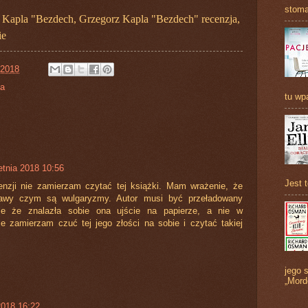
stoma
 Kapla "Bezdech, Grzegorz Kapla "Bezdech" recenzja,
ie
 2018
ta
tu wp
etnia 2018 10:56
Jest 
enzji nie zamierzam czytać tej książki. Mam wrażenie, że
prawy czym są wulgaryzmy. Autor musi być przeładowany
ze że znalazła sobie ona ujście na papierze, a nie w
ie zamierzam czuć tej jego złości na sobie i czytać takiej
jego s
„Mord
2018 16:22