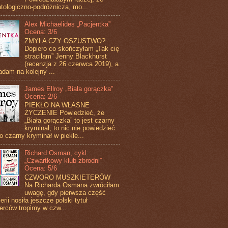
tologiczno-podróżnicza, mo...
Alex Michaelides „Pacjentka”
Ocena: 3/6
ZMYŁA CZY OSZUSTWO?
Dopiero co skończyłam „Tak cię
straciłam” Jenny Blackhurst
(recenzja z 26 czerwca 2019), a
adam na kolejny ...
James Ellroy „Biała gorączka”
Ocena: 2/6
PIEKŁO NA WŁASNE
ŻYCZENIE Powiedzieć, że
„Biała gorączka” to jest czarny
kryminał, to nic nie powiedzieć.
to czarny kryminał w piekle...
Richard Osman, cykl:
„Czwartkowy klub zbrodni”
Ocena: 5/6
CZWORO MUSZKIETERÓW
Na Richarda Osmana zwróciłam
uwagę, gdy pierwsza część
erii nosiła jeszcze polski tytuł
erców tropimy w czw...