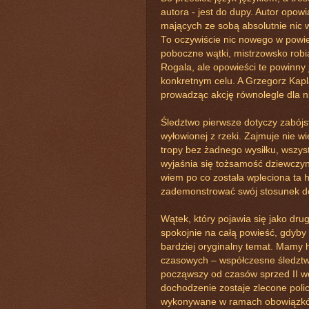
autora - jest do dupy. Autor opow
mających ze sobą absolutnie nic 
To oczywiście nic nowego w powie
poboczne wątki, mistrzowsko robi
Rogala, ale opowieści te powinny
konkretnym celu. A Grzegorz Kapl
prowadząc akcję równolegle dla n
Śledztwo pierwsze dotyczy zabójs
wyłowionej z rzeki. Zajmuje nie wi
tropy bez żadnego wysiłku, wszy
wyjaśnia się tożsamość dziewczyny
wiem po co została wpleciona ta hi
zademonstrować swój stosunek do
Wątek, który pojawia się jako drug
spokojnie na całą powieść, gdyby t
bardziej oryginalny temat. Mamy 
czasowych – współczesne śledztwo
począwszy od czasów sprzed II wo
dochodzenie zostaje zlecone policj
wykonywane w ramach obowiązków s