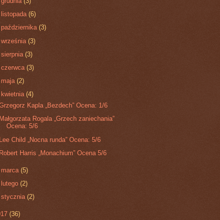
►
grudnia
(3)
►
listopada
(6)
►
października
(3)
►
września
(3)
►
sierpnia
(3)
►
czerwca
(3)
►
maja
(2)
▼
kwietnia
(4)
Grzegorz Kapla „Bezdech” Ocena: 1/6
Małgorzata Rogala „Grzech zaniechania”
Ocena: 5/6
Lee Child „Nocna runda” Ocena: 5/6
Robert Harris „Monachium” Ocena 5/6
►
marca
(5)
►
lutego
(2)
►
stycznia
(2)
017
(36)