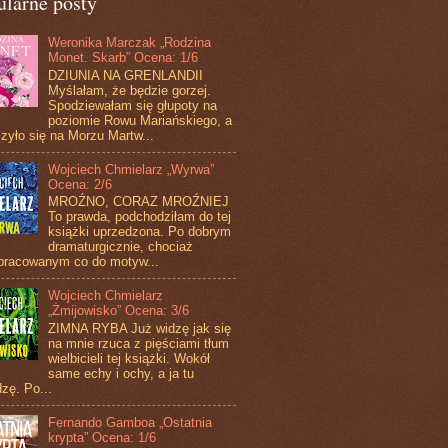
ularne posty
Weronika Marczak „Rodzina
Monet. Skarb” Ocena: 1/6
DZIUNIA NA GRENLANDII
Myślałam, że będzie gorzej.
Spodziewałam się głupoty na
poziomie Rowu Mariańskiego, a
zyło się na Morzu Martw...
Wojciech Chmielarz „Wyrwa”
Ocena: 2/6
MROŹNO, CORAZ MROŹNIEJ
To prawda, podchodziłam do tej
książki uprzedzona. Po dobrym
dramaturgicznie, chociaż
pracowanym co do motyw...
Wojciech Chmielarz
„Żmijowisko” Ocena: 3/6
ZIMNA RYBA Już widzę jak się
na mnie rzuca z pięściami tłum
wielbicieli tej książki. Wokół
same echy i ochy, a ja tu
zę. Po...
Fernando Gamboa „Ostatnia
krypta” Ocena: 1/6