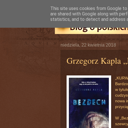
This site uses cookies from Google to d
are shared with Google along with perf
statistics, and to detect and address 
niedziela, 22 kwietnia 2018
Grzegorz Kapla „
„KURW
Bardzo
w tytul
cudzysł
nowa i
przyci
W „Bezd
szewcy,