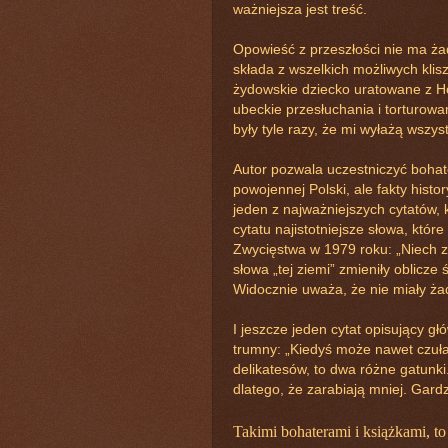
ważniejsza jest treść.
Opowieść z przeszłości nie ma żad
składa z wszelkich możliwych klisz
żydowskie dziecko uratowane z Hol
ubeckie przesłuchania i torturowa
były tyle razy, że mi wyłażą wszys
Autor pozwala uczestniczyć boha
powojennej Polski, ale fakty his
jeden z najważniejszych cytatów, k
cytatu najistotniejsze słowa, któr
Zwycięstwa w 1979 roku: „Niech z
słowa „tej ziemi” zmieniły oblicze
Widocznie uważa, że nie miały ż
I jeszcze jeden cytat opisujący g
trumny: „Kiedyś może nawet czuła,
delikatesów, to dwa różne gatunki.
dlatego, że zarabiają mniej. Gardz
Takimi bohaterami i książkami, to