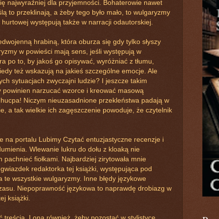
się najwyraźniej dla przyjemności. Bohaterowie nawet
lą to przeklinają, a żeby tego było mało, to wulgaryzmy
i hurtowej występują także w narracji odautorskiej.
edwojenną hrabiną, która oburza się gdy tylko słyszy
yzmy w powieści mają sens, jeśli występują w
a po to, by jakoś go opisywać, wyróżniać z tłumu,
edy też wskazują na jakieś szczególne emocje. Ale
ych sytuacjach zwyczajni ludzie? I jeszcze takim
óry powinien narzucać wzorce i kreować masową
ś hucpa! Niczym nieuzasadnione przekleństwa padają w
ie, a tak wielkie ich zagęszczenie powoduje, że czytelnik
 na portalu Lubimy Czytać entuzjastyczne recenzje i
umienia. Wlewanie lukru do dołu z kloaką nie
 pachnieć fiołkami. Najbardziej zirytowała mnie
gwiazdek redaktorka tej książki, występująca pod
ła te wszystkie wulgaryzmy. Inne błędy językowe
 czasu. Niepoprawność językowa to naprawdę drobiazg w
j książki.
ć treścią. I ona również, żeby pozostać w stylistyce