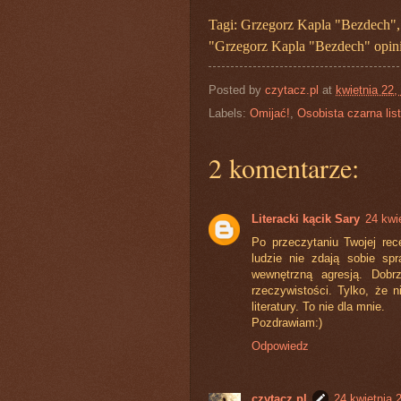
Tagi: Grzegorz Kapla "Bezdech",
"Grzegorz Kapla "Bezdech" opin
Posted by
czytacz.pl
at
kwietnia 22,
Labels:
Omijać!
,
Osobista czarna lis
2 komentarze:
Literacki kącik Sary
24 kwi
Po przeczytaniu Twojej rec
ludzie nie zdają sobie s
wewnętrzną agresją. Dobr
rzeczywistości. Tylko, że n
literatury. To nie dla mnie.
Pozdrawiam:)
Odpowiedz
czytacz.pl
24 kwietnia 