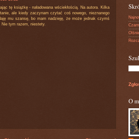
Skr
ając tę książkę - naładowana wściekłością. Na autora. Kilka
tanie, ale kiedy zaczynam czytać coś nowego, nieznanego
Najn
 daję mu szansę, bo mam nadzieję, że może jednak czymś
Nie tym razem, niestety.
Czarn
Olśni
Rozcz
Szu
Zgło
O m