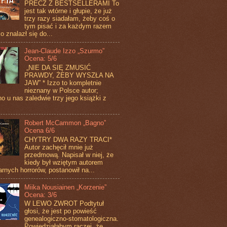
PRECZ Z BESTSELLERAMI To
jest tak wtórne i głupie, że już
trzy razy siadałam, żeby coś o
tym pisać i za każdym razem
o znalazł się do...
Jean-Claude Izzo „Szurmo”
Ocena: 5/6
„NIE DA SIĘ ZMUSIĆ
PRAWDY, ŻEBY WYSZŁA NA
JAW” * Izzo to kompletnie
nieznany w Polsce autor;
o u nas zaledwie trzy jego książki z
Robert McCammon „Bagno”
Ocena 6/6
CHYTRY DWA RAZY TRACI*
Autor zachęcił mnie już
przedmową. Napisał w niej, że
kiedy był wziętym autorem
arnych horrorów, postanowił na...
Miika Nousiainen „Korzenie”
Ocena: 3/6
W LEWO ZWROT Podtytuł
głosi, że jest po powieść
genealogiczno-stomatologiczna.
Powiedziałabym raczej, że