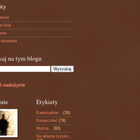
óty
owsze
a lista
enia
arowania
kaj na tym blogu
ś nadużycie
nie
Etykiety
Ewentualnie...
(39)
Koniecznie!
(78)
Można...
(93)
Na własne ryzyko...