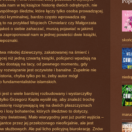
Pop
iada nam w tej książce historię dwóch odrębnych, nie
wspólnego śledztw, które łączy tylko osoba prowadzącej.
ści kryminalnej, bardzo często wprowadza się
ą to na przykład Wojciech Chmielarz czy Małgorzata
 jakoś o siebie zahaczać, muszą pojawiać w jakimś
a zaproponował nam w jednej powieści dwie książki,
skońc
iepoznaki.
twa młodej dziewczyny, zakatowanej na śmierć i
ęcej niż jedną czwartą książki, policjanci wpadają na
stko dostają na tacy, od pewnego momentu, gdy
 rozwiązanie jest oczywiste i banalne. Zupełnie nie
storia, chyba tylko po to, żeby autor mógł
niedo
 fundamentalistów islamskich.
i jest o wiele bardziej rozbudowany i wystarczyłby
ylko Grzegorz Kapla wysilił się, aby znaleźć trochę
historię rozgrywającą się na dwóch płaszczyznach
 i losy bohaterów, których śledztwo to dotyczy,
marud
jny światowej. Mało wiarygodny jest już punkt wyjścia –
antce przez jej przełożonego nieoficjalnie, ale jest
łużbowych. Ale pal licho policyjną biurokrację. Znów