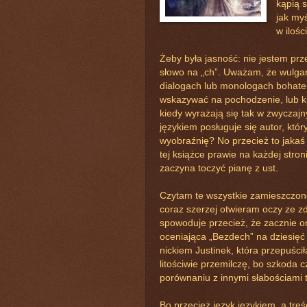
kąpią 
jak myś
w ilośc
Żeby była jasność: nie jestem prz
słowo na „ch”. Uważam, że wulgar
dialogach lub monologach bohater
wskazywać na pochodzenie, lub ki
kiedy wyrażają się tak w zwyczajn
językiem posługuje się autor, kt
wyobraźnię? No przecież to jaka
tej książce prawie na każdej stron
zaczyna toczyć pianę z ust.
Czytam te wszystkie zamieszczone
coraz szerzej otwieram oczy ze zd
spowoduje przecież, że zacznie on
oceniająca „Bezdech” na dziesięć 
nickiem Justinek, która przepuści
litościwie przemilczę, bo szkoda
porównaniu z innymi słabościami te
Bo przecież język językiem, a treś