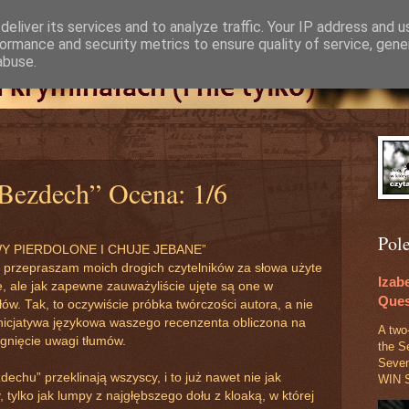
eliver its services and to analyze traffic. Your IP address and 
ormance and security metrics to ensure quality of service, gen
abuse.
Bezdech” Ocena: 1/6
Pol
Y PIERDOLONE I CHUJE JEBANE”
 przepraszam moich drogich czytelników za słowa użyte
Izab
e, ale jak zapewne zauważyliście ujęte są one w
Ques
ów. Tak, to oczywiście próbka twórczości autora, a nie
nicjatywa językowa waszego recenzenta obliczona na
A two
ągnięcie uwagi tłumów.
the S
Seve
echu” przeklinają wszyscy, i to już nawet nie jak
WIN S
 tylko jak lumpy z najgłębszego dołu z kloaką, w której