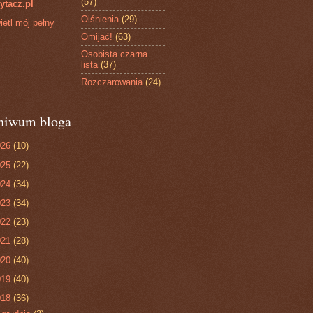
(57)
ytacz.pl
Olśnienia
(29)
etl mój pełny
Omijać!
(63)
Osobista czarna
lista
(37)
Rozczarowania
(24)
hiwum bloga
026
(10)
025
(22)
024
(34)
023
(34)
022
(23)
021
(28)
020
(40)
019
(40)
018
(36)