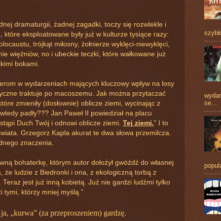
nej dramaturgii, żadnej zagadki, toczy się rozwlekle i
szybk
, które eksploatowane były już w kulturze tysiące razy:
ocaustu, trójkąt miłosny, żołnierze wyklęci-niewyklęci,
nie więźniów, no i ubeckie teczki, które wałkowane już
tkimi bokami.
terom w wydarzeniach mających kluczowy wpływ na losy
toryczne traktuje po macoszemu. Jak można przytaczać
wydan
se...
tóre zmieniły (dosłownie) oblicze ziemi, wycinając z
e wtedy padły??? Jan Paweł II powiedział na placu
stąpi Duch Twój i odnowi oblicze ziemi.
Tej ziemi.
” I to
 świata. Grzegorz Kapla akurat te dwa słowa przemilcza.
adnego znaczenia.
łówną bohaterkę, którym autor dołożył gwóźdź do własnej
popul
 że ludzie z Biedronki i ona, z ekologiczną torbą z
 Teraz jest już inną kobietą. Już nie gardzi ludźmi tylko
i tymi, którzy mniej myślą.”
 ja, „kurwa” (za przeproszeniem) gardzę.