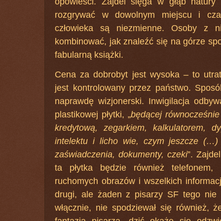
opowieści. Zajdel sięga w głąb natury 
rozgrywać w dowolnym miejscu i czas
człowieka są niezmienne. Osoby z n
kombinować, jak znaleźć się na górze społe
fabularną książki.
Cena za dobrobyt jest wysoka – to utra
jest kontrolowany przez państwo. Sposób
naprawdę wizjonerski. Inwigilacja odby
plastikowej płytki, „
będącej równocześnie
kredytową, zegarkiem, kalkulatorem, d
intelektu i licho wie, czym jeszcze (…
zaświadczenia, dokumenty, czeki
”. Zajde
ta płytka będzie również telefonem, 
ruchomych obrazów i wszelkich informacj
drugi, ale żaden z pisarzy SF tego nie 
włącznie, nie spodziewał się również, ż
fantazją pisarza, dziś okaże się odzwie