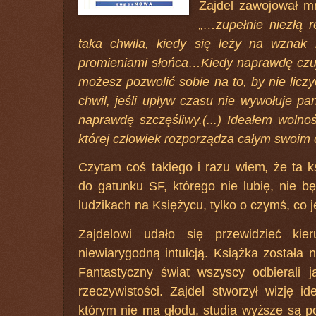
Zajdel zawojował mn
„…zupełnie niezłą re
taka chwila, kiedy się leży na wznak 
promieniami słońca…Kiedy naprawdę czuje
możesz pozwolić sobie na to, by nie liczy
chwil, jeśli upływ czasu nie wywołuje pa
naprawdę szczęśliwy.(...) Ideałem wolno
której człowiek rozporządza całym swoim
Czytam coś takiego i razu wiem, że ta k
do gatunku SF, którego nie lubię, nie b
ludzikach na Księżycu, tylko o czymś, co je
Zajdelowi udało się przewidzieć kie
niewiarygodną intuicją. Książka została
Fantastyczny świat wszyscy odbierali ja
rzeczywistości. Zajdel stworzył wizję i
którym nie ma głodu, studia wyższe są 