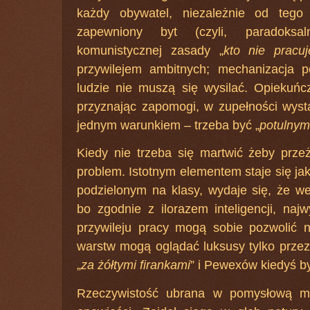
każdy obywatel, niezależnie od tego
zapewniony byt (czyli, paradoksal
komunistycznej zasady „
kto nie pracuj
przywilejem ambitnych; mechanizacja p
ludzie nie muszą się wysilać. Opiekuń
przyznając zapomogi, w zupełności wyst
jednym warunkiem – trzeba być „
potulnym
Kiedy nie trzeba się martwić żeby przeż
problem. Istotnym elementem staje się ja
podzielonym na klasy, wydaje się, że we
bo zgodnie z ilorazem inteligencji, najw
przywileju pracy mogą sobie pozwolić 
warstw mogą oglądać luksusy tylko przez
„
za żółtymi firankami
” i Pewexów kiedyś by
Rzeczywistość ubrana w pomysłową met