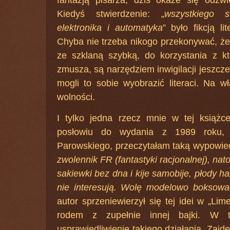
Kiedyś stwierdzenie: „
wszystkiego s
elektronika i automatyka
” było fikcją li
Chyba nie trzeba nikogo przekonywać, ż
ze szklaną szybką, do korzystania z kt
zmusza, są narzędziem inwigilacji jeszcz
mogli to sobie wyobrazić literaci. Na 
wolności.
I tylko jedna rzecz mnie w tej książ
posłowiu do wydania z 1989 roku, 
Parowskiego, przeczytałam taką wypowied
zwolennik FR (fantastyki racjonalnej), nato
sakiewki bez dna i kije samobije, płody ha
nie interesują. Wolę modelowo boksowa
autor sprzeniewierzył się tej idei w „Lime
rodem z zupełnie innej bajki. W t
usprawiedliwienie takiego działania. Zajde