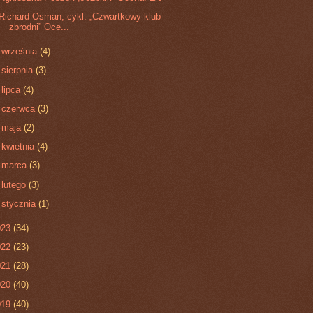
Richard Osman, cykl: „Czwartkowy klub
zbrodni” Oce...
►
września
(4)
►
sierpnia
(3)
►
lipca
(4)
►
czerwca
(3)
►
maja
(2)
►
kwietnia
(4)
►
marca
(3)
►
lutego
(3)
►
stycznia
(1)
023
(34)
022
(23)
021
(28)
020
(40)
019
(40)