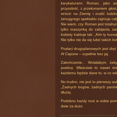
karykaturami. Roman, jako asy
przyszłość, z przekonaniem głosi
wrócić na Ziemię i ocalić ludzk
żenującego spektaklu zajmuje cał
Nie wiem, czy Roman jest totalny
tylko maszynką do zabijania, zas
kobiety traktuje tak: „Kim ty kur
Nie tylko nie da się lubić takich
Postaci drugoplanowych jest zbyt
Al Capone – zupełnie bez jaj.
Zakończenie… Wolałabym, żeby 
poetica. Właściwie to nawet do
każdemu będzie dane to, w co wierz
No trudno, nie jest to pierwszy a
„Żadnych bogów, żadnych panów”
dłużej.
Podobno każdy nosi w sobie pomys
dwie za dużo.