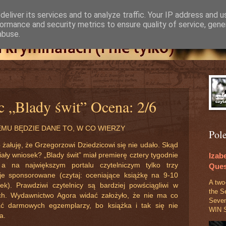
eliver its services and to analyze traffic. Your IP address and 
ormance and security metrics to ensure quality of service, gen
abuse.
c „Blady świt” Ocena: 2/6
MU BĘDZIE DANE TO, W CO WIERZY
Pol
 żałuję, że Grzegorzowi Dziedzicowi się nie udało. Skąd
Izab
iały wniosek? „Blady świt” miał premierę cztery tygodnie
a na największym portalu czytelniczym tylko trzy
Ques
je sponsorowane (czytaj: oceniające książkę na 9-10
A two
ek). Prawdziwi czytelnicy są bardziej powściągliwi w
the S
h. Wydawnictwo Agora widać założyło, że nie ma co
Seve
ać darmowych egzemplarzy, bo książka i tak się nie
WIN S
a.