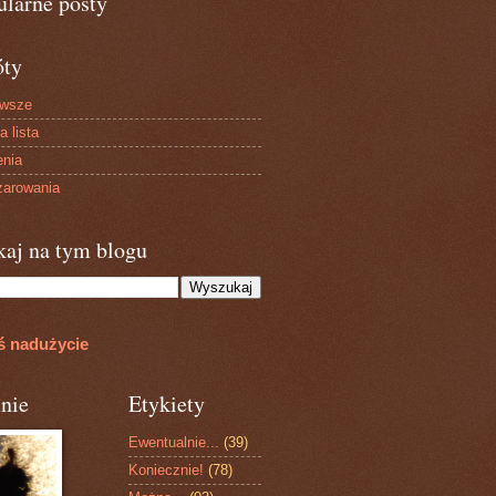
ularne posty
óty
owsze
a lista
enia
arowania
kaj na tym blogu
ś nadużycie
nie
Etykiety
Ewentualnie...
(39)
Koniecznie!
(78)