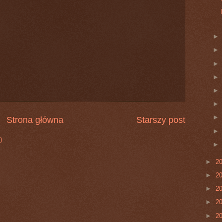
Strona główna
Starszy post
)
►
2
►
2
►
2
►
2
►
2