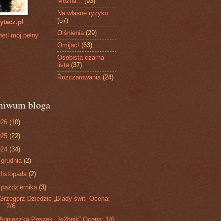
Można...
(93)
Na własne ryzyko...
(57)
ytacz.pl
Olśnienia
(29)
etl mój pełny
Omijać!
(63)
Osobista czarna
lista
(37)
Rozczarowania
(24)
hiwum bloga
026
(10)
025
(22)
024
(34)
►
grudnia
(2)
►
listopada
(2)
▼
października
(3)
Grzegorz Dziedzic „Blady świt” Ocena:
2/6
Agnieszka Peszek „Je2bnik” Ocena: 1/6