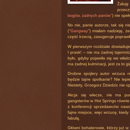
Żałuję
przecz
bogów, żadnych panów”
) nie spe
No nie, panie autorze, tak się ni
(
"Gangway"
) miałam nadzieję, że
część trzecią, zasugeruje poprawk
W pierwszym rozdziale dowiadujem
I prask! – nie ma żadnej tajemni
było, gdyby pojawiła się we właśc
ma żadnej kulminacji, jest za to gi
Drobne spojlery autor wrzuca re
będzie tajne spotkanie? Nie lepi
Niestety, Grzegorz Dziedzic nie 
Akcja się wlecze, nie ma pun
gangsterów w Hot Springs równie 
z konferencji sprzedawców nawo
fajne miejsce, więc wrzucę, kiedy
fabułą.
Główni bohaterowie, którzy już w 