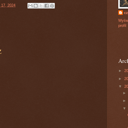
 17, 2024
cz
Wyświ
profil
z
Arc
►
2
►
2
▼
2