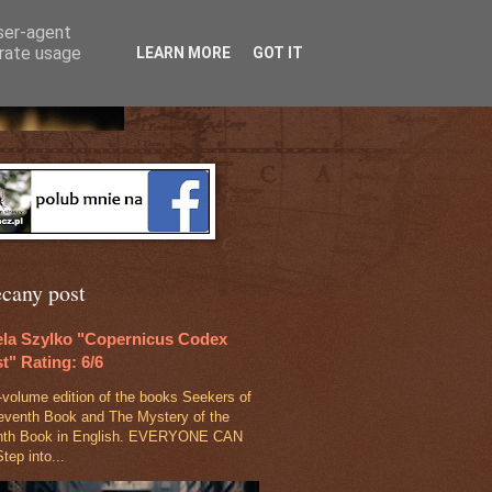
user-agent
erate usage
LEARN MORE
GOT IT
ecany post
ela Szylko "Copernicus Codex
t" Rating: 6/6
‑volume edition of the books Seekers of
eventh Book and The Mystery of the
nth Book in English. EVERYONE CAN
tep into...