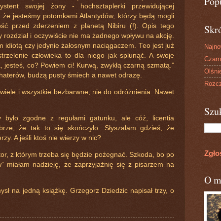
Pop
stent swojej żony - hochsztaplerki przewidującej
, że jesteśmy potomkami Atlantydów, którzy będą mogli
ość przed zderzeniem z planetą Nibiru (!). Opis tego
Skr
y rozdział i oczywiście nie ma żadnego wpływu na akcję.
m idiotą czy jedynie żałosnym naciągaczem. Teo jest już
Najn
trzelenie człowieka to dla niego jak splunąć. A swoje
Czarn
wa, jesteś, co? Powiem ci! Kurwą, zwykłą czarną szmatą.”
Olśni
 bohaterów, budzą pusty śmiech a nawet odrazę.
Rozcz
 wiele i wszystkie bezbarwne, nie do odróżnienia. Nawet
Szu
było zgodne z regułami gatunku, ale cóż, licentia
brze, że tak to się skończyło. Słyszałam gdzieś, że
y. A jeśli ktoś nie wierzy w nic?
Zgło
utor, z którym trzeba się będzie pożegnać. Szkoda, bo po
 miałam nadzieję, że zaprzyjaźnię się z pisarzem na
O m
ł na jedną książkę. Grzegorz Dziedzic napisał trzy, o