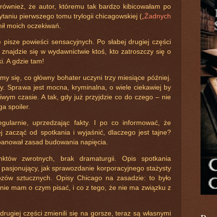
 również, że autor, któremu tak bardzo kibicowałam po
ytaniu pierwszego tomu trylogii chicagowskiej (
„Żadnych
łnił moich oczekiwań.
e pisze powieści sensacyjnych. Po słabej drugiej części
 znajdzie się w wydawnictwie ktoś, kto zatroszczy się o
i. A gdzie tam!
y się, co główny bohater uczyni trzy miesiące później.
cy. Sprawa jest mocna, kryminalna, o wiele ciekawiej by
iwym czasie. A tak, gdy już przyjdzie co do czego – nie
ga spoiler.
gularnie, uprzedzając fakty. I po co informować, że
ej zacząć od spotkania i wyjaśnić, dlaczego jest tajne?
opanował zasad budowania napięcia.
któw zwrotnych, brak dramaturgii. Opis spotkania
pasjonujący, jak sprawozdanie korporacyjnego stażysty
zów sztucznych. Opisy Chicago na zasadzie: to było
 nie mam o czym pisać, i co z tego, że nie ma związku z
drugiej części zmienili się na gorsze, teraz są własnymi